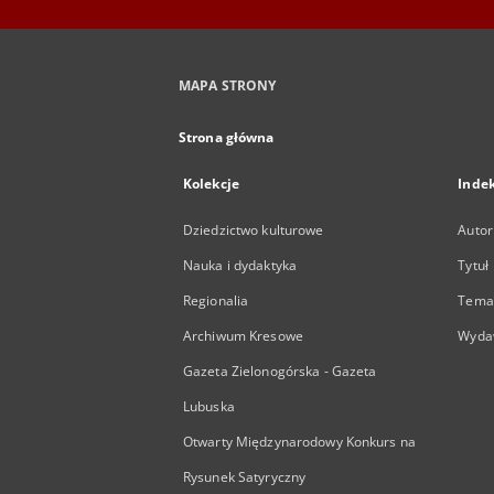
MAPA STRONY
Strona główna
Kolekcje
Inde
Dziedzictwo kulturowe
Autor
Nauka i dydaktyka
Tytuł
Regionalia
Temat
Archiwum Kresowe
Wyda
Gazeta Zielonogórska - Gazeta
Lubuska
Otwarty Międzynarodowy Konkurs na
Rysunek Satyryczny