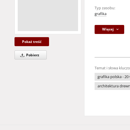
Typ zasobu:
grafika
Więcej
Pokaż treść
Pobierz
Temat i słowa klucz
grafika polska - 20 
architektura drewni