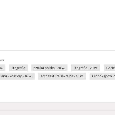
owe:
w.
litografia
sztuka polska - 20 w.
litografia - 20 w.
Gosie
ana - kościoły - 16 w.
architektura sakralna - 16 w.
Ołobok (pow. o