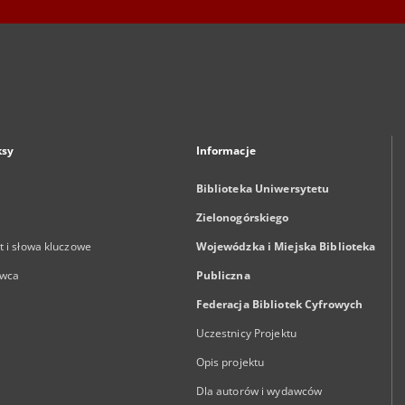
ksy
Informacje
Biblioteka Uniwersytetu
Zielonogórskiego
 i słowa kluczowe
Wojewódzka i Miejska Biblioteka
wca
Publiczna
Federacja Bibliotek Cyfrowych
Uczestnicy Projektu
Opis projektu
Dla autorów i wydawców