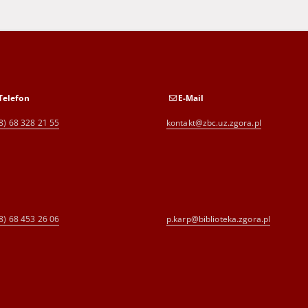
Telefon
E-Mail
8) 68 328 21 55
kontakt@zbc.uz.zgora.pl
8) 68 453 26 06
p.karp@biblioteka.zgora.pl