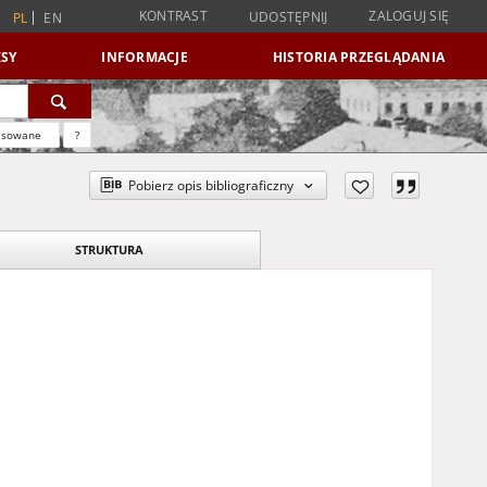
KONTRAST
ZALOGUJ SIĘ
UDOSTĘPNIJ
PL
EN
SY
INFORMACJE
HISTORIA PRZEGLĄDANIA
nsowane
?
Pobierz opis bibliograficzny
STRUKTURA