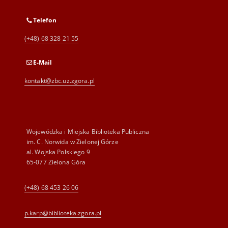
Telefon
(+48) 68 328 21 55
E-Mail
kontakt@zbc.uz.zgora.pl
Wojewódzka i Miejska Biblioteka Publiczna
im. C. Norwida w Zielonej Górze
al. Wojska Polskiego 9
65-077 Zielona Góra
(+48) 68 453 26 06
p.karp@biblioteka.zgora.pl