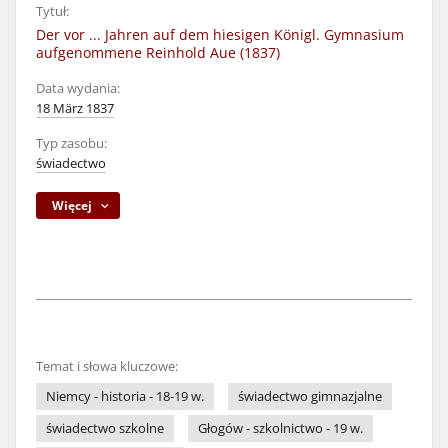
Tytuł:
Der vor ... Jahren auf dem hiesigen Königl. Gymnasium
aufgenommene Reinhold Aue (1837)
Data wydania:
18 März 1837
Typ zasobu:
świadectwo
Więcej
Temat i słowa kluczowe:
Niemcy - historia - 18-19 w.
świadectwo gimnazjalne
świadectwo szkolne
Głogów - szkolnictwo - 19 w.