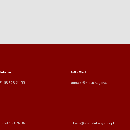
Telefon
E-Mail
8) 68 328 21 55
kontakt@zbc.uz.zgora.pl
8) 68 453 26 06
p.karp@biblioteka.zgora.pl