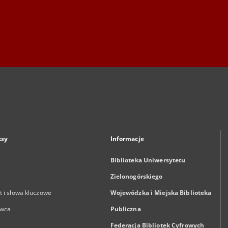
ksy
Informacje
Biblioteka Uniwersytetu
Zielonogórskiego
 i słowa kluczowe
Wojewódzka i Miejska Biblioteka
wca
Publiczna
Federacja Bibliotek Cyfrowych