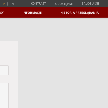
KONTRAST
ZALOGUJ SIĘ
UDOSTĘPNIJ
PL
EN
SY
INFORMACJE
HISTORIA PRZEGLĄDANIA