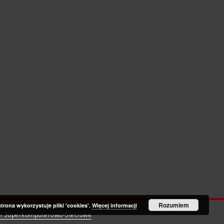
Rozumiem
strona wykorzystuje pliki 'cookies'.
Więcej informacji
m Superkomputerowo-Sieciowe