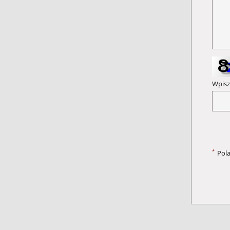
Wpisz
*
Pol