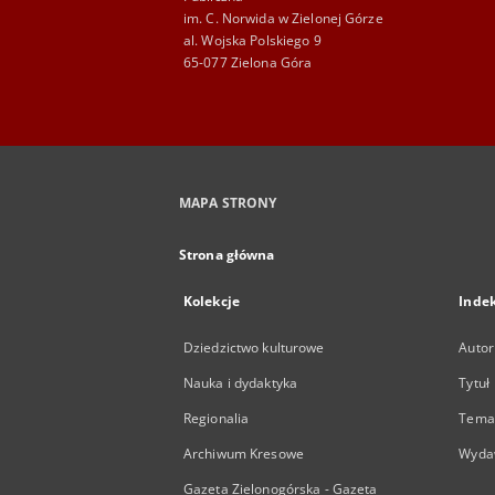
im. C. Norwida w Zielonej Górze
al. Wojska Polskiego 9
65-077 Zielona Góra
MAPA STRONY
Strona główna
Kolekcje
Inde
Dziedzictwo kulturowe
Autor
Nauka i dydaktyka
Tytuł
Regionalia
Temat
Archiwum Kresowe
Wyda
Gazeta Zielonogórska - Gazeta