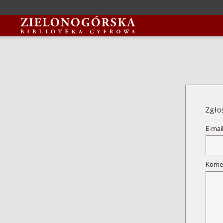
Zgło
E-mai
Kome