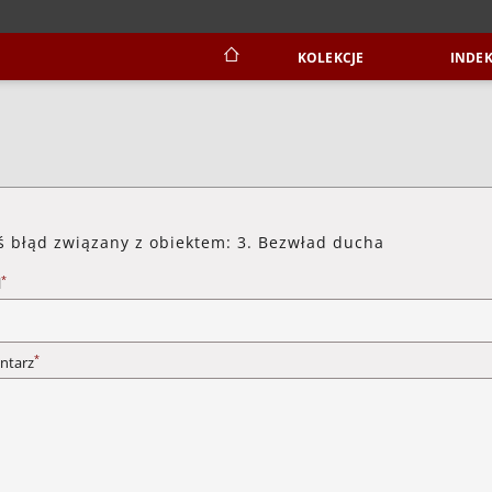
KOLEKCJE
INDEK
ś błąd związany z obiektem: 3. Bezwład ducha
*
l
*
ntarz