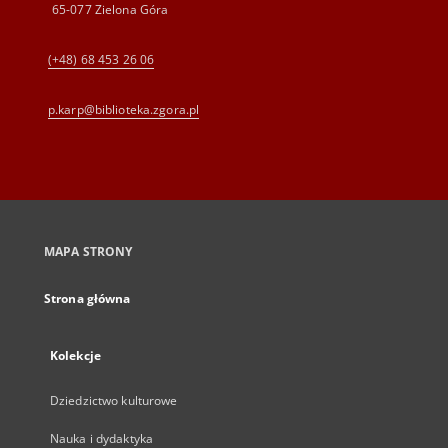
65-077 Zielona Góra
(+48) 68 453 26 06
p.karp@biblioteka.zgora.pl
MAPA STRONY
Strona główna
Kolekcje
Dziedzictwo kulturowe
Nauka i dydaktyka