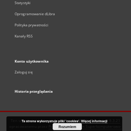
Statystyki
Oprogramowanie dLibra
Polityka prywatności
Kanały RSS
Konto użytkownika
Zaloguj się
Historia przeglądania
Ten serwis działa dzięki oprogramowaniu
DInGO dLibra 6.3.21
Ta strona wykorzystuje pliki 'cookies'.
Więcej informacji
opracowanemu przez
Poznańskie Centrum Superkomputerowo-
Rozumiem