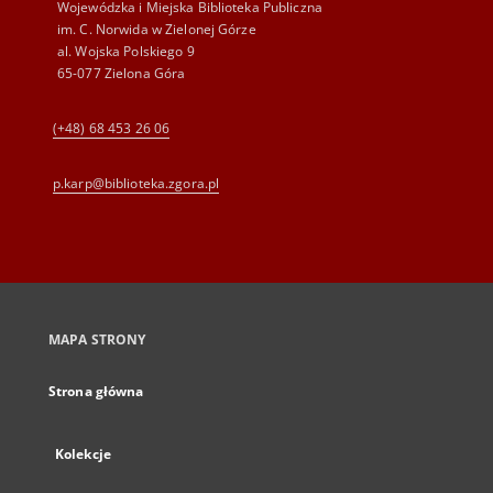
Wojewódzka i Miejska Biblioteka Publiczna
im. C. Norwida w Zielonej Górze
al. Wojska Polskiego 9
65-077 Zielona Góra
(+48) 68 453 26 06
p.karp@biblioteka.zgora.pl
MAPA STRONY
Strona główna
Kolekcje