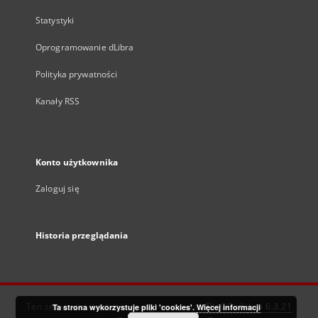
Statystyki
Oprogramowanie dLibra
Polityka prywatności
Kanały RSS
Konto użytkownika
Zaloguj się
Historia przeglądania
Ten serwis działa dzięki oprogramowaniu
DInGO dLibra 6.3.21
Ta strona wykorzystuje pliki 'cookies'.
Więcej informacji