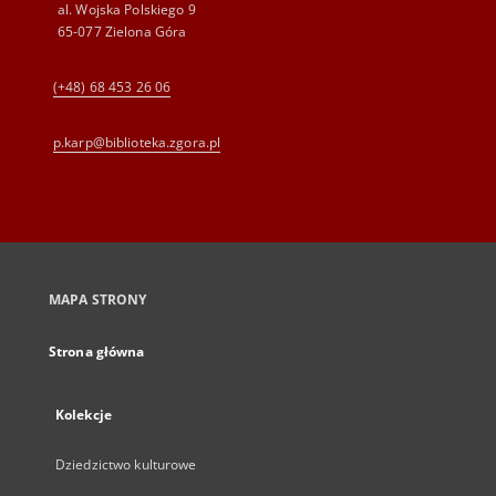
al. Wojska Polskiego 9
65-077 Zielona Góra
(+48) 68 453 26 06
p.karp@biblioteka.zgora.pl
MAPA STRONY
Strona główna
Kolekcje
Dziedzictwo kulturowe