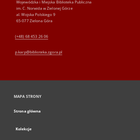
Wojewódzka i Miejska Biblioteka Publiczna
im. C. Norwida w Zielonej Górze
al. Wojska Polskiego 9
65-077 Zielona Góra
(+48) 68 453 26 06
p.karp@biblioteka.zgora.pl
MAPA STRONY
Strona główna
Kolekcje