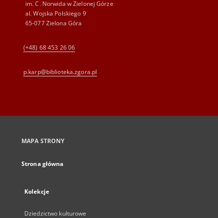
im. C. Norwida w Zielonej Górze
al. Wojska Polskiego 9
65-077 Zielona Góra
(+48) 68 453 26 06
p.karp@biblioteka.zgora.pl
MAPA STRONY
Strona główna
Kolekcje
Dziedzictwo kulturowe