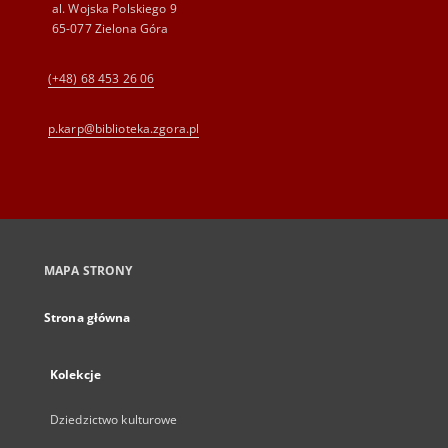
al. Wojska Polskiego 9
65-077 Zielona Góra
(+48) 68 453 26 06
p.karp@biblioteka.zgora.pl
MAPA STRONY
Strona główna
Kolekcje
Dziedzictwo kulturowe