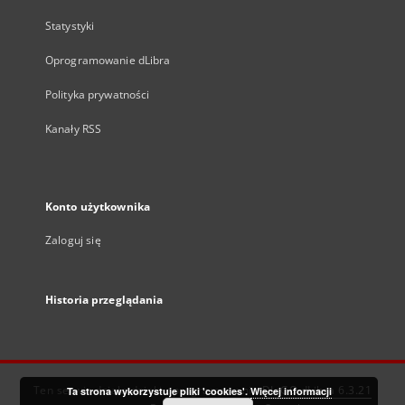
Statystyki
Oprogramowanie dLibra
Polityka prywatności
Kanały RSS
Konto użytkownika
Zaloguj się
Historia przeglądania
Ten serwis działa dzięki oprogramowaniu
DInGO dLibra 6.3.21
Ta strona wykorzystuje pliki 'cookies'.
Więcej informacji