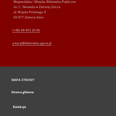
Wojewódzka i Miejska Biblioteka Publiczna
im. C. Norwida w Zielonej Górze
al. Wojska Polskiego 9
65-077 Zielona Góra
(+48) 68 453 26 06
p.karp@biblioteka.zgora.pl
MAPA STRONY
Strona główna
Kolekcje