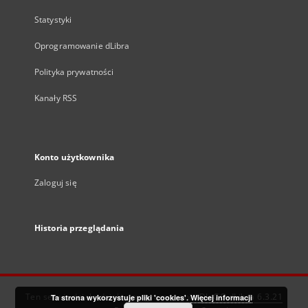
Statystyki
Oprogramowanie dLibra
Polityka prywatności
Kanały RSS
Konto użytkownika
Zaloguj się
Historia przeglądania
Ten serwis działa dzięki oprogramowaniu
DInGO dLibra 6.3.21
Ta strona wykorzystuje pliki 'cookies'.
Więcej informacji