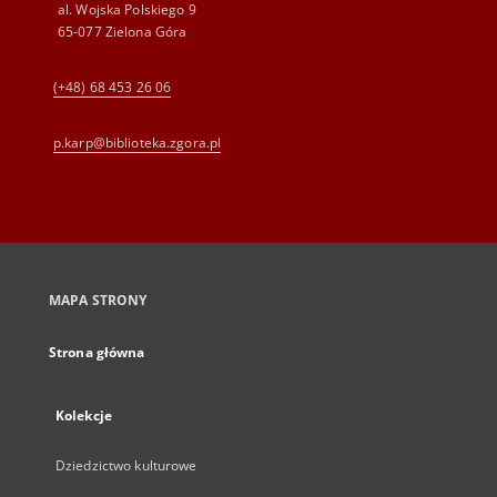
al. Wojska Polskiego 9
65-077 Zielona Góra
(+48) 68 453 26 06
p.karp@biblioteka.zgora.pl
MAPA STRONY
Strona główna
Kolekcje
Dziedzictwo kulturowe