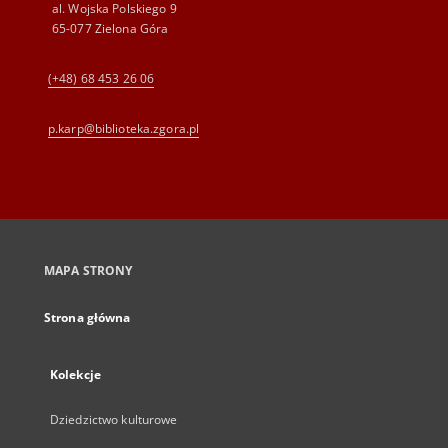
al. Wojska Polskiego 9
65-077 Zielona Góra
(+48) 68 453 26 06
p.karp@biblioteka.zgora.pl
MAPA STRONY
Strona główna
Kolekcje
Dziedzictwo kulturowe