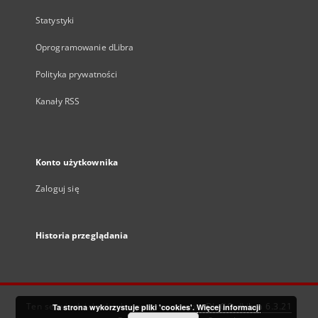
Statystyki
Oprogramowanie dLibra
Polityka prywatności
Kanały RSS
Konto użytkownika
Zaloguj się
Historia przeglądania
Ten serwis działa dzięki oprogramowaniu
DInGO dLibra 6.3.21
Ta strona wykorzystuje pliki 'cookies'.
Więcej informacji