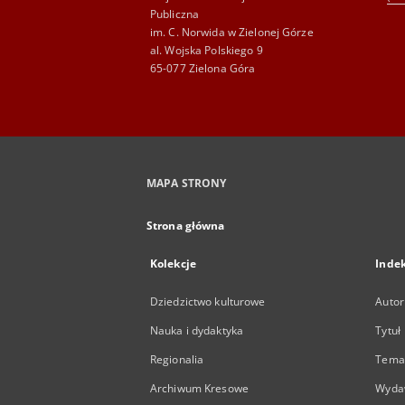
Publiczna
im. C. Norwida w Zielonej Górze
al. Wojska Polskiego 9
65-077 Zielona Góra
MAPA STRONY
Strona główna
Kolekcje
Inde
Dziedzictwo kulturowe
Autor
Nauka i dydaktyka
Tytuł
Regionalia
Temat
Archiwum Kresowe
Wyda