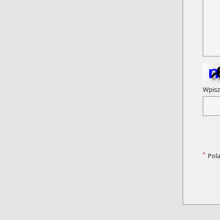
Wpisz
*
Pol