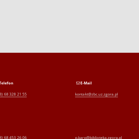
Telefon
E-Mail
8) 68 328 21 55
kontakt@zbc.uz.zgora.pl
8) 68 453 26 06
p.karp@biblioteka.zgora.pl