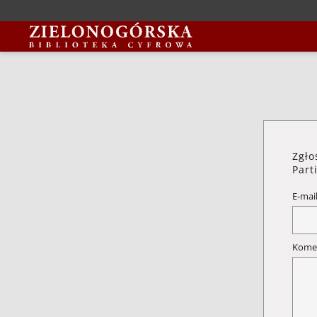
Zgło
Part
E-mai
Kome