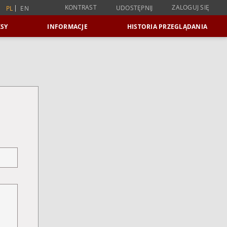
KONTRAST
ZALOGUJ SIĘ
UDOSTĘPNIJ
PL
EN
SY
INFORMACJE
HISTORIA PRZEGLĄDANIA