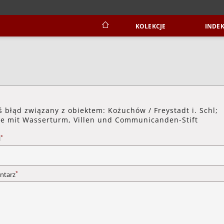
KOLEKCJE
INDEK
ś błąd związany z obiektem: Kożuchów / Freystadt i. Schl;
ie mit Wasserturm, Villen und Communicanden-Stift
*
l
*
ntarz