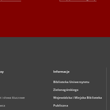
ksy
Informacje
Biblioteka Uniwersytetu
Zielonogórskiego
 i słowa kluczowe
Wojewódzka i Miejska Biblioteka
wca
Publiczna