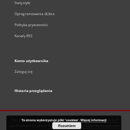
Statystyki
Oprogramowanie dLibra
Polityka prywatności
Kanały RSS
Konto użytkownika
Zaloguj się
Historia przeglądania
Ten serwis działa dzięki oprogramowaniu
DInGO dLibra 6.3.21
Ta strona wykorzystuje pliki 'cookies'.
Więcej informacji
opracowanemu przez
Poznańskie Centrum Superkomputerowo-
Rozumiem