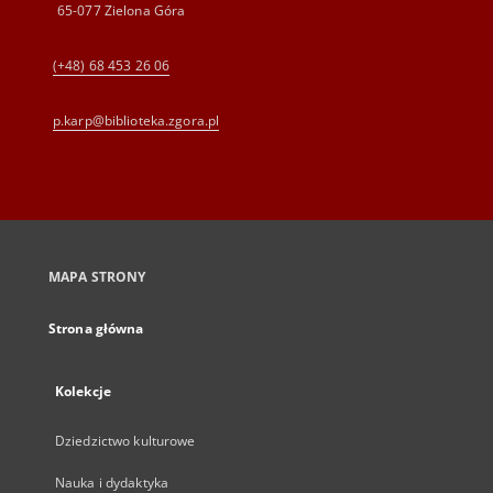
65-077 Zielona Góra
(+48) 68 453 26 06
p.karp@biblioteka.zgora.pl
MAPA STRONY
Strona główna
Kolekcje
Dziedzictwo kulturowe
Nauka i dydaktyka