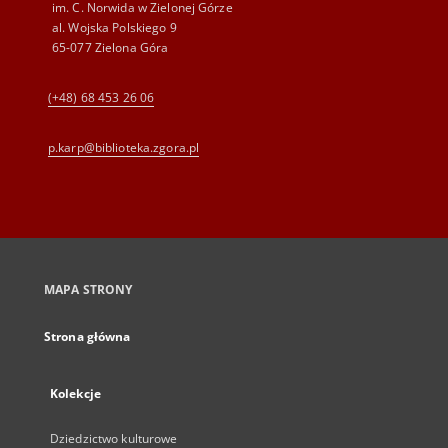
im. C. Norwida w Zielonej Górze
al. Wojska Polskiego 9
65-077 Zielona Góra
(+48) 68 453 26 06
p.karp@biblioteka.zgora.pl
MAPA STRONY
Strona główna
Kolekcje
Dziedzictwo kulturowe