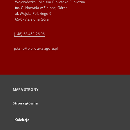
Wojewódzka i Miejska Biblioteka Publiczna
im. C. Norwida w Zielonej Górze
al. Wojska Polskiego 9
65-077 Zielona Góra
(+48) 68 453 26 06
p.karp@biblioteka.zgora.pl
MAPA STRONY
Strona główna
Kolekcje