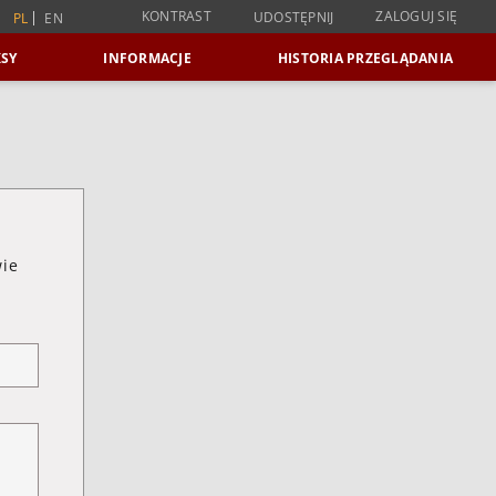
KONTRAST
ZALOGUJ SIĘ
UDOSTĘPNIJ
PL
EN
SY
INFORMACJE
HISTORIA PRZEGLĄDANIA
wie