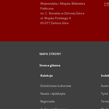
Wojewódzka i Miejska Biblioteka
(+4
Publiczna
im. C. Norwida w Zielonej Górze
al. Wojska Polskiego 9
65-077 Zielona Góra
MAPA STRONY
Strona główna
Kolekcje
Inde
Dziedzictwo kulturowe
Autor
Nauka i dydaktyka
Tytuł
Regionalia
Temat