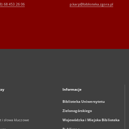
8) 68 453 26 06
p.karp@biblioteka.zgora.pl
ksy
Informacje
Biblioteka Uniwersytetu
Zielonogórskiego
 i słowa kluczowe
Wojewódzka i Miejska Biblioteka