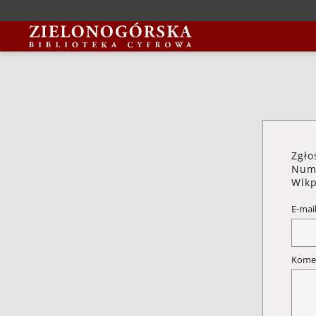
Zgło
Numi
Wlkp
E-mai
Kome