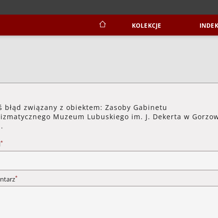
KOLEKCJE
INDEK
ś błąd związany z obiektem: Zasoby Gabinetu
zmatycznego Muzeum Lubuskiego im. J. Dekerta w Gorzo
.
*
l
*
ntarz