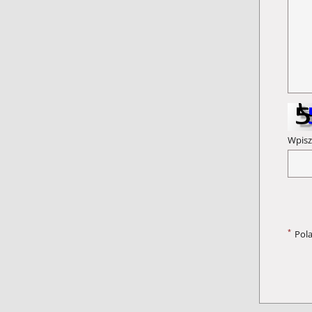
Wpisz
*
Pol