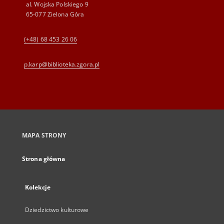
al. Wojska Polskiego 9
65-077 Zielona Góra
(+48) 68 453 26 06
p.karp@biblioteka.zgora.pl
MAPA STRONY
Strona główna
Kolekcje
Dziedzictwo kulturowe