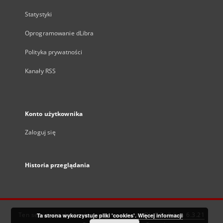
Statystyki
Oprogramowanie dLibra
Polityka prywatności
Kanały RSS
Konto użytkownika
Zaloguj się
Historia przeglądania
Ten serwis działa dzięki oprogramowaniu
DInGO dLibra 6.3.21
Ta strona wykorzystuje pliki 'cookies'.
Więcej informacji