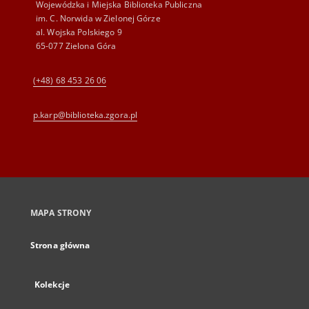
Wojewódzka i Miejska Biblioteka Publiczna
im. C. Norwida w Zielonej Górze
al. Wojska Polskiego 9
65-077 Zielona Góra
(+48) 68 453 26 06
p.karp@biblioteka.zgora.pl
MAPA STRONY
Strona główna
Kolekcje