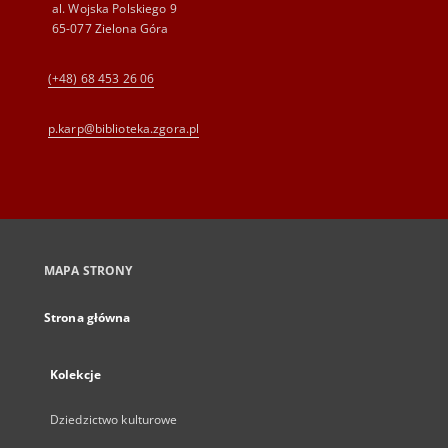
al. Wojska Polskiego 9
65-077 Zielona Góra
(+48) 68 453 26 06
p.karp@biblioteka.zgora.pl
MAPA STRONY
Strona główna
Kolekcje
Dziedzictwo kulturowe