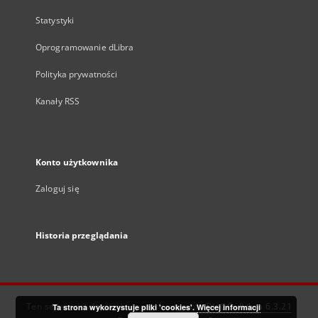
Statystyki
Oprogramowanie dLibra
Polityka prywatności
Kanały RSS
Konto użytkownika
Zaloguj się
Historia przeglądania
Ten serwis działa dzięki oprogramowaniu
DInGO dLibra 6.3.21
Ta strona wykorzystuje pliki 'cookies'.
Więcej informacji