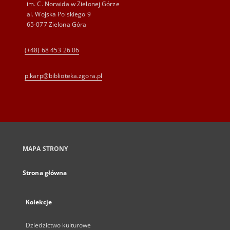
im. C. Norwida w Zielonej Górze
al. Wojska Polskiego 9
65-077 Zielona Góra
(+48) 68 453 26 06
p.karp@biblioteka.zgora.pl
MAPA STRONY
Strona główna
Kolekcje
Dziedzictwo kulturowe