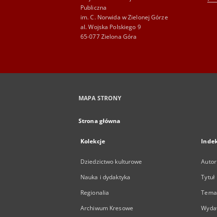
Publiczna
im. C. Norwida w Zielonej Górze
al. Wojska Polskiego 9
65-077 Zielona Góra
MAPA STRONY
Strona główna
Kolekcje
Inde
Dziedzictwo kulturowe
Autor
Nauka i dydaktyka
Tytuł
Regionalia
Temat
Archiwum Kresowe
Wyda