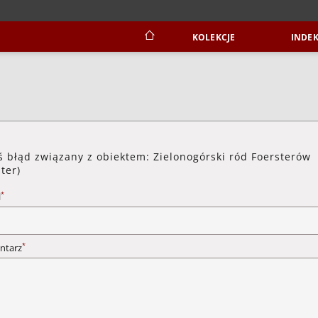
KOLEKCJE
INDEK
ś błąd związany z obiektem: Zielonogórski ród Foersterów
ster)
*
l
*
ntarz