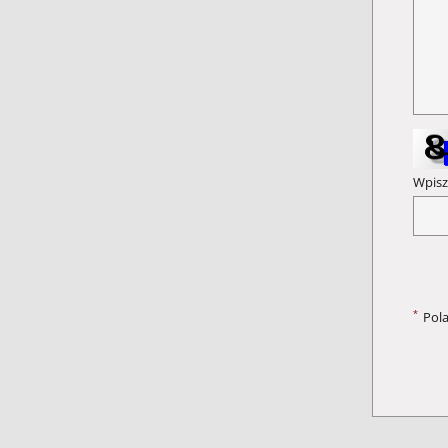
Wpisz
*
Pol