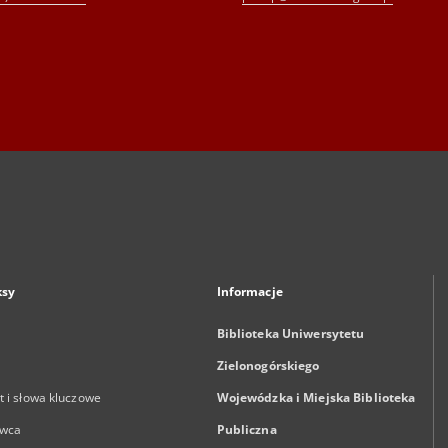
ksy
Informacje
Biblioteka Uniwersytetu
Zielonogórskiego
 i słowa kluczowe
Wojewódzka i Miejska Biblioteka
wca
Publiczna