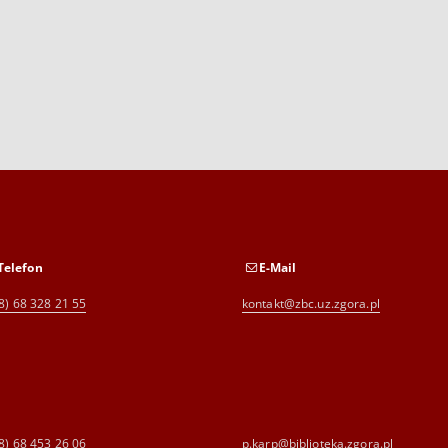
Telefon
E-Mail
8) 68 328 21 55
kontakt@zbc.uz.zgora.pl
8) 68 453 26 06
p.karp@biblioteka.zgora.pl