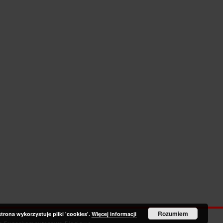
Rozumiem
strona wykorzystuje pliki 'cookies'.
Więcej informacji