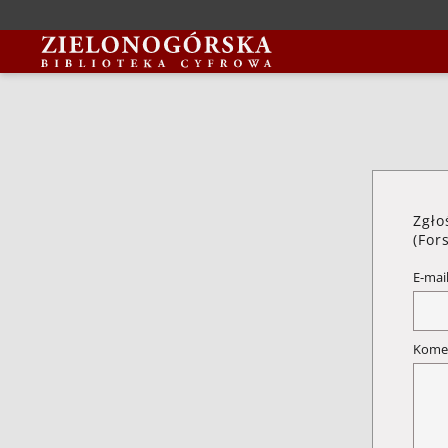
Zgło
(For
E-mai
Kome