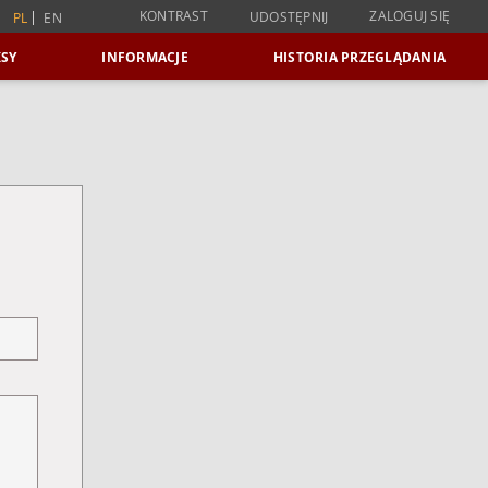
KONTRAST
ZALOGUJ SIĘ
UDOSTĘPNIJ
PL
EN
SY
INFORMACJE
HISTORIA PRZEGLĄDANIA