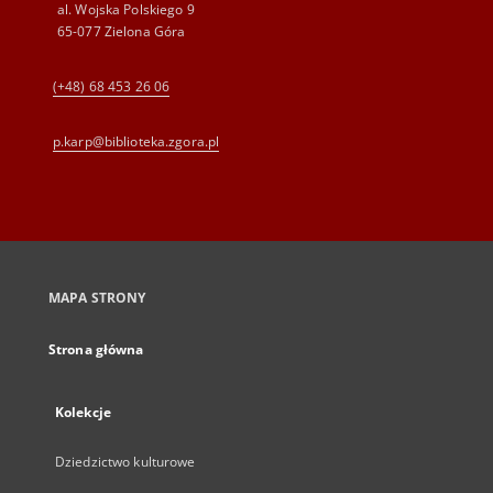
al. Wojska Polskiego 9
65-077 Zielona Góra
(+48) 68 453 26 06
p.karp@biblioteka.zgora.pl
MAPA STRONY
Strona główna
Kolekcje
Dziedzictwo kulturowe