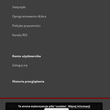
Statystyki
Oprogramowanie dLibra
Polityka prywatności
Kanały RSS
Konto użytkownika
Zaloguj się
Historia przeglądania
Ten serwis działa dzięki oprogramowaniu
DInGO dLibra 6.3.21
Ta strona wykorzystuje pliki 'cookies'.
Więcej informacji