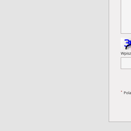
Wpisz
*
Pol