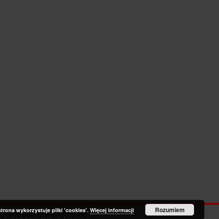
Rozumiem
strona wykorzystuje pliki 'cookies'.
Więcej informacji