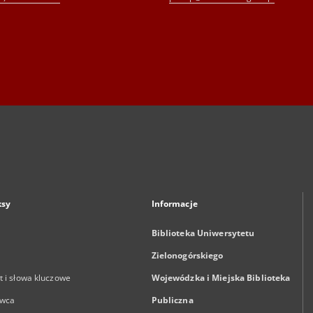
ksy
Informacje
Biblioteka Uniwersytetu
Zielonogórskiego
 i słowa kluczowe
Wojewódzka i Miejska Biblioteka
wca
Publiczna