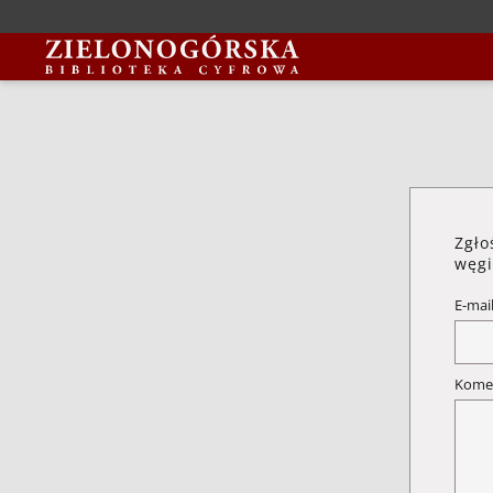
Zgło
węgi
E-mai
Kome