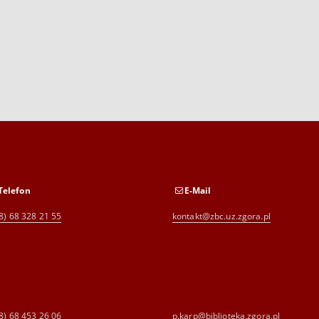
Telefon
E-Mail
8) 68 328 21 55
kontakt@zbc.uz.zgora.pl
8) 68 453 26 06
p.karp@biblioteka.zgora.pl