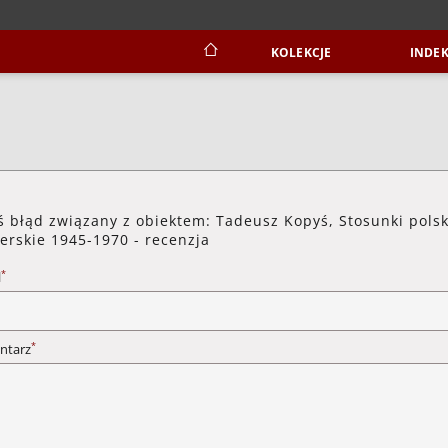
KOLEKCJE
INDEK
ś błąd związany z obiektem: Tadeusz Kopyś, Stosunki pols
erskie 1945-1970 - recenzja
*
l
*
ntarz