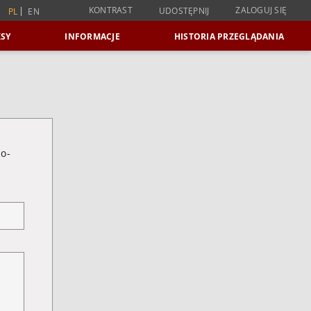
KONTRAST
ZALOGUJ SIĘ
UDOSTĘPNIJ
PL
EN
SY
INFORMACJE
HISTORIA PRZEGLĄDANIA
ko-