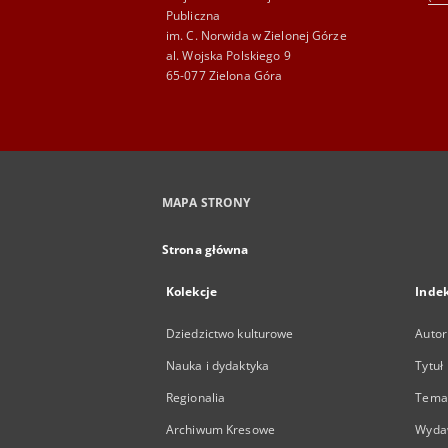
Publiczna
im. C. Norwida w Zielonej Górze
al. Wojska Polskiego 9
65-077 Zielona Góra
MAPA STRONY
Strona główna
Kolekcje
Inde
Dziedzictwo kulturowe
Autor
Nauka i dydaktyka
Tytuł
Regionalia
Temat
Archiwum Kresowe
Wyda