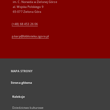
im. C. Norwida w Zielonej Górze
al. Wojska Polskiego 9
65-077 Zielona Góra
(+48) 68 453 26 06
p.karp@biblioteka.zgora.pl
MAPA STRONY
Strona główna
Kolekcje
Dziedzictwo kulturowe