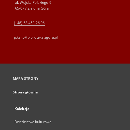
al. Wojska Polskiego 9
65-077 Zielona Góra
(+48) 68 453 26 06
p.karp@biblioteka.zgora.pl
MAPA STRONY
Strona główna
Kolekcje
Dziedzictwo kulturowe