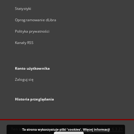
Statystyki
Oprogramowanie dLibra
Polityka prywatności
Kanały RSS
Konto użytkownika
Zaloguj się
Historia przeglądania
Ten serwis działa dzięki oprogramowaniu
DInGO dLibra 6.3.21
Ta strona wykorzystuje pliki 'cookies'.
Więcej informacji