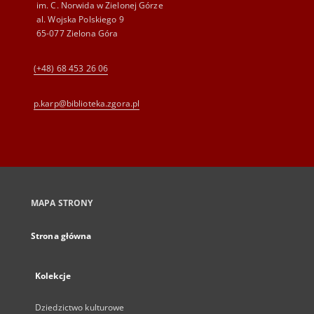
im. C. Norwida w Zielonej Górze
al. Wojska Polskiego 9
65-077 Zielona Góra
(+48) 68 453 26 06
p.karp@biblioteka.zgora.pl
MAPA STRONY
Strona główna
Kolekcje
Dziedzictwo kulturowe