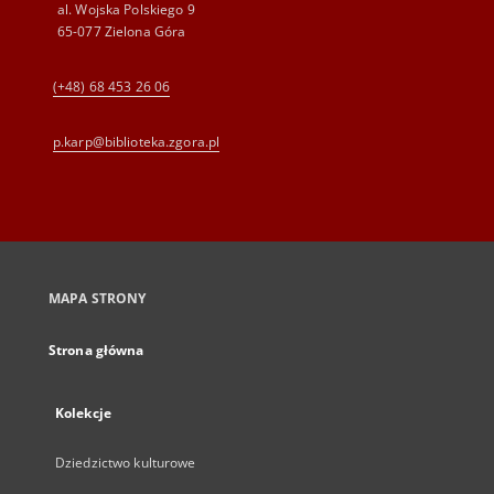
al. Wojska Polskiego 9
65-077 Zielona Góra
(+48) 68 453 26 06
p.karp@biblioteka.zgora.pl
MAPA STRONY
Strona główna
Kolekcje
Dziedzictwo kulturowe