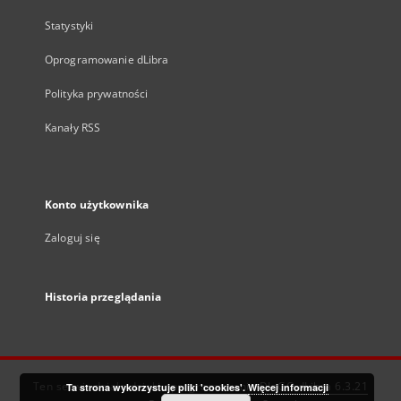
Statystyki
Oprogramowanie dLibra
Polityka prywatności
Kanały RSS
Konto użytkownika
Zaloguj się
Historia przeglądania
Ten serwis działa dzięki oprogramowaniu
DInGO dLibra 6.3.21
Ta strona wykorzystuje pliki 'cookies'.
Więcej informacji