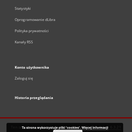
Statystyki
Oprogramowanie dLibra
Polityka prywatności
Kanały RSS
Konto użytkownika
Zaloguj się
Historia przeglądania
Ten serwis działa dzięki oprogramowaniu
DInGO dLibra 6.3.21
Ta strona wykorzystuje pliki 'cookies'.
Więcej informacji