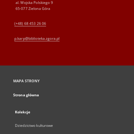
al. Wojska Polskiego 9
65-077 Zielona Góra
(+48) 68 453 26 06
p.karp@biblioteka.zgora.pl
MAPA STRONY
Strona główna
Kolekcje
Dziedzictwo kulturowe