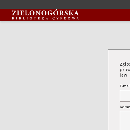
Zgło
praw
law
E-mai
Kome