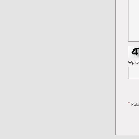
Wpisz
*
Pol