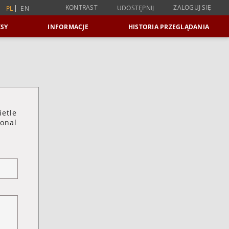
KONTRAST
ZALOGUJ SIĘ
UDOSTĘPNIJ
PL
EN
SY
INFORMACJE
HISTORIA PRZEGLĄDANIA
ietle
ional