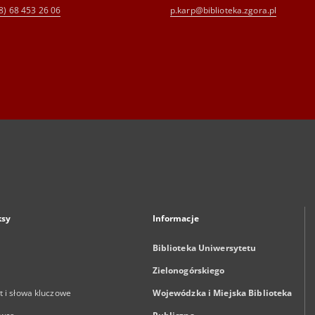
8) 68 453 26 06
p.karp@biblioteka.zgora.pl
ksy
Informacje
Biblioteka Uniwersytetu
Zielonogórskiego
 i słowa kluczowe
Wojewódzka i Miejska Biblioteka