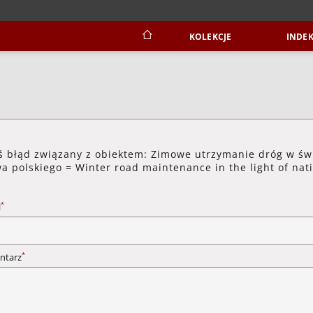
KOLEKCJE
INDEK
ś błąd związany z obiektem: Zimowe utrzymanie dróg w św
a polskiego = Winter road maintenance in the light of nat
*
l
*
ntarz