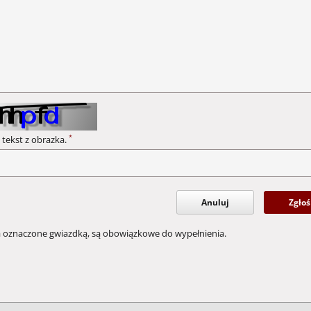
*
 tekst z obrazka.
Anuluj
Zgłoś
a oznaczone gwiazdką, są obowiązkowe do wypełnienia.