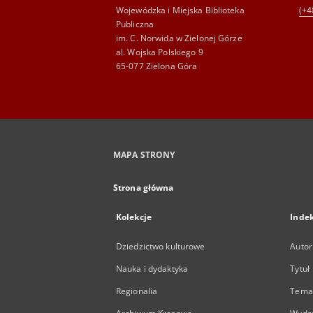
Wojewódzka i Miejska Biblioteka
(+4
Publiczna
im. C. Norwida w Zielonej Górze
al. Wojska Polskiego 9
65-077 Zielona Góra
MAPA STRONY
Strona główna
Kolekcje
Inde
Dziedzictwo kulturowe
Autor
Nauka i dydaktyka
Tytuł
Regionalia
Temat