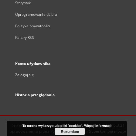
Statystyki
Oprogramowanie dLibra
Polityka prywatności
Kanały RSS
Konto użytkownika
Zaloguj się
Historia przeglądania
Ten serwis działa dzięki oprogramowaniu
DInGO dLibra 6.3.21
Ta strona wykorzystuje pliki 'cookies'.
Więcej informacji
opracowanemu przez
Poznańskie Centrum Superkomputerowo-
Rozumiem