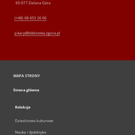
65-077 Zielona Góra
(+48) 68 453 26 06
p.karp@biblioteka.zgora.pl
MAPA STRONY
Strona główna
Kolekcje
Dziedzictwo kulturowe
Nauka i dydaktyka