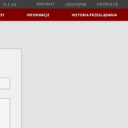
KONTRAST
ZALOGUJ SIĘ
UDOSTĘPNIJ
PL
EN
SY
INFORMACJE
HISTORIA PRZEGLĄDANIA