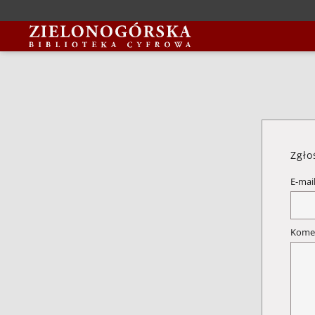
Zgło
E-mai
Kome