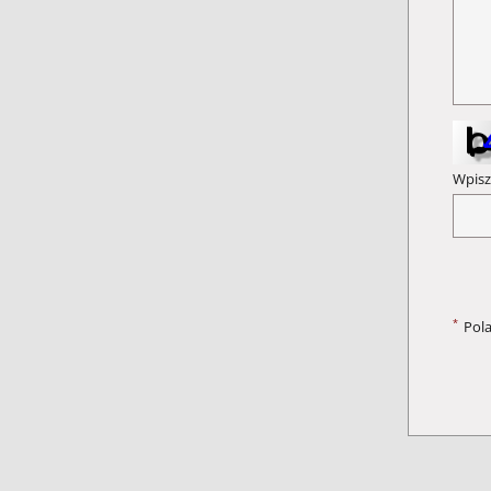
Wpisz
*
Pol