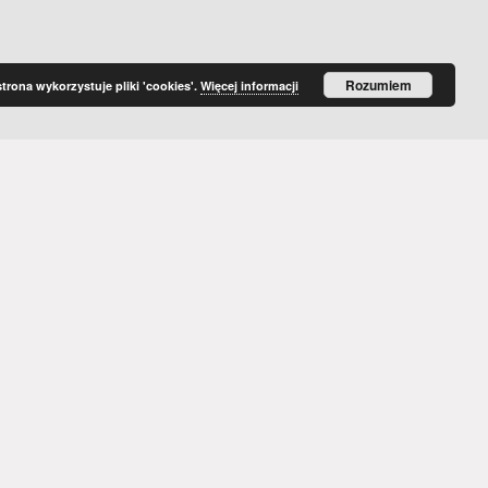
Rozumiem
strona wykorzystuje pliki 'cookies'.
Więcej informacji