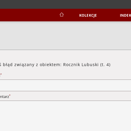
KOLEKCJE
INDEK
ś błąd związany z obiektem: Rocznik Lubuski (t. 4)
*
l
*
ntarz