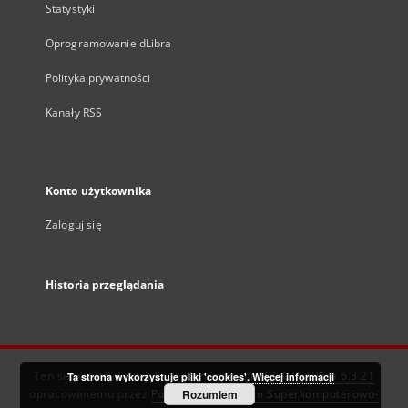
Statystyki
Oprogramowanie dLibra
Polityka prywatności
Kanały RSS
Konto użytkownika
Zaloguj się
Historia przeglądania
Ten serwis działa dzięki oprogramowaniu
DInGO dLibra 6.3.21
Ta strona wykorzystuje pliki 'cookies'.
Więcej informacji
opracowanemu przez
Poznańskie Centrum Superkomputerowo-
Rozumiem