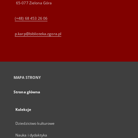
65-077 Zielona Góra
(+48) 68 453 26 06
p.karp@biblioteka.zgora.pl
MAPA STRONY
Strona główna
Kolekcje
Dziedzictwo kulturowe
Nauka i dydaktyka