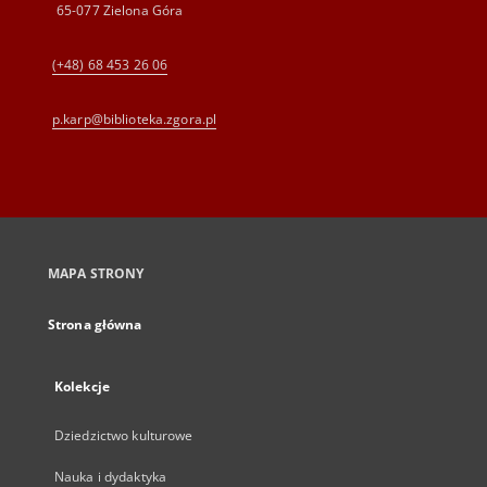
65-077 Zielona Góra
(+48) 68 453 26 06
p.karp@biblioteka.zgora.pl
MAPA STRONY
Strona główna
Kolekcje
Dziedzictwo kulturowe
Nauka i dydaktyka