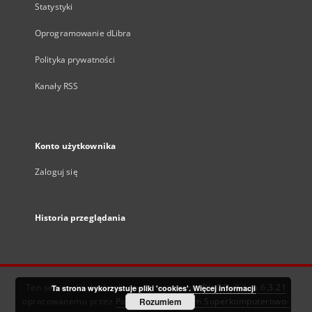
Statystyki
Oprogramowanie dLibra
Polityka prywatności
Kanały RSS
Konto użytkownika
Zaloguj się
Historia przeglądania
Ten serwis działa dzięki oprogramowaniu
DInGO dLibra 6.3.21
Ta strona wykorzystuje pliki 'cookies'.
Więcej informacji
opracowanemu przez
Poznańskie Centrum Superkomputerowo-
Rozumiem