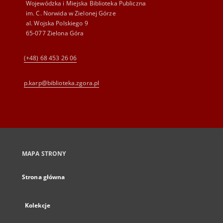
Wojewódzka i Miejska Biblioteka Publiczna
im. C. Norwida w Zielonej Górze
al. Wojska Polskiego 9
65-077 Zielona Góra
(+48) 68 453 26 06
p.karp@biblioteka.zgora.pl
MAPA STRONY
Strona główna
Kolekcje