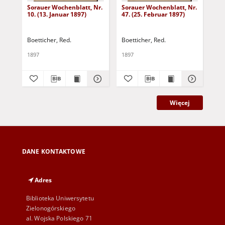
Sorauer Wochenblatt, Nr.
Sorauer Wochenblatt, Nr.
Sor
10. (13. Januar 1897)
47. (25. Februar 1897)
(So
Nr.
Boetticher, Red.
Boetticher, Red.
Boe
1897
1897
189
Więcej
DANE KONTAKTOWE
Adres
Biblioteka Uniwersytetu
Zielonogórskiego
al. Wojska Polskiego 71