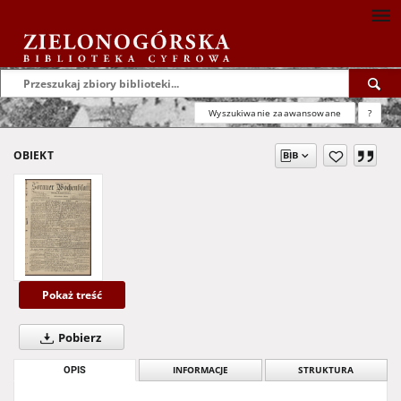
Wyszukiwanie zaawansowane
?
OBIEKT
Pokaż treść
Pobierz
OPIS
INFORMACJE
STRUKTURA