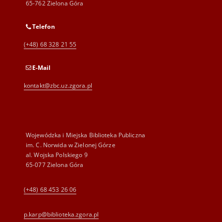
65-762 Zielona Góra
Telefon
(+48) 68 328 21 55
E-Mail
kontakt@zbc.uz.zgora.pl
Wojewódzka i Miejska Biblioteka Publiczna
im. C. Norwida w Zielonej Górze
al. Wojska Polskiego 9
65-077 Zielona Góra
(+48) 68 453 26 06
p.karp@biblioteka.zgora.pl