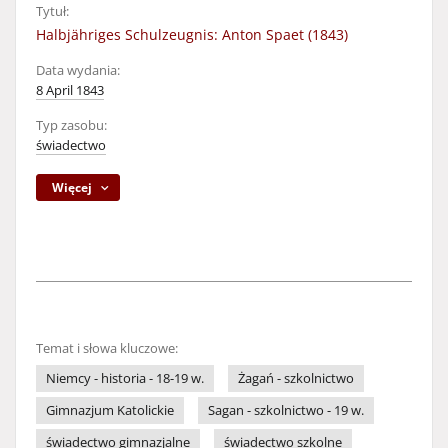
Tytuł:
Halbjähriges Schulzeugnis: Anton Spaet (1843)
Data wydania:
8 April 1843
Typ zasobu:
świadectwo
Więcej
Temat i słowa kluczowe:
Niemcy - historia - 18-19 w.
Żagań - szkolnictwo
Gimnazjum Katolickie
Sagan - szkolnictwo - 19 w.
świadectwo gimnazjalne
świadectwo szkolne