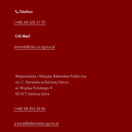
Telefon
(+48) 68 328 21 55
E-Mail
kontakt@zbc.uz.zgora.pl
Wojewódzka i Miejska Biblioteka Publiczna
im. C. Norwida w Zielonej Górze
al. Wojska Polskiego 9
65-077 Zielona Góra
(+48) 68 453 26 06
p.karp@biblioteka.zgora.pl