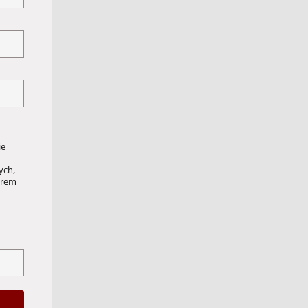
ie
ych,
orem