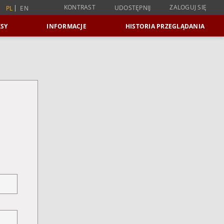
KONTRAST
ZALOGUJ SIĘ
UDOSTĘPNIJ
PL
EN
SY
INFORMACJE
HISTORIA PRZEGLĄDANIA