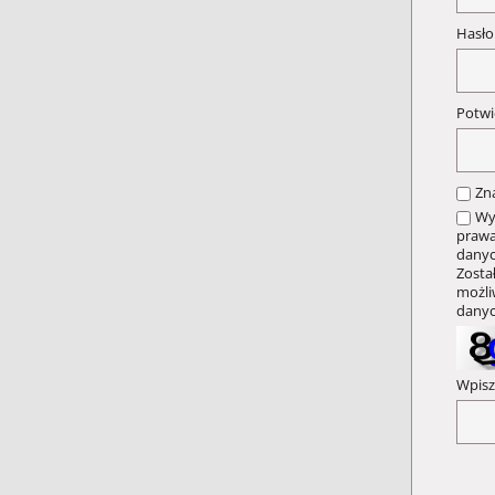
Hasł
Potwi
Zn
Wy
prawa
danyc
Zosta
możli
danyc
Wpisz