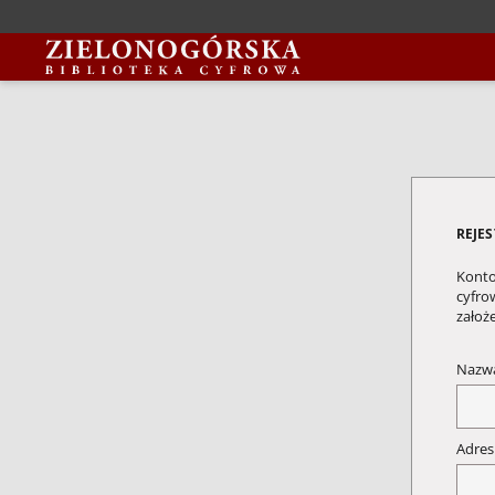
REJE
Konto
cyfrow
założ
Nazw
Adres