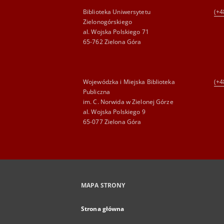
Biblioteka Uniwersytetu
(+4
Zielonogórskiego
al. Wojska Polskiego 71
65-762 Zielona Góra
Wojewódzka i Miejska Biblioteka
(+4
Publiczna
im. C. Norwida w Zielonej Górze
al. Wojska Polskiego 9
65-077 Zielona Góra
MAPA STRONY
Strona główna