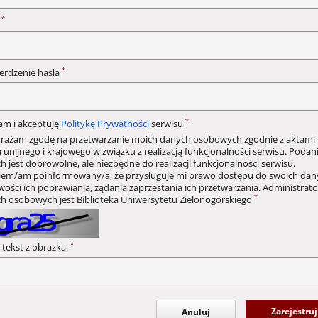
*
o
*
erdzenie hasła
*
am i akceptuję
Politykę Prywatności
serwisu
rażam zgodę na przetwarzanie moich danych osobowych zgodnie z aktami
 unijnego i krajowego w związku z realizacją funkcjonalności serwisu. Podan
h jest dobrowolne, ale niezbędne do realizacji funkcjonalności serwisu.
łem/am poinformowany/a, że przysługuje mi prawo dostępu do swoich dan
wości ich poprawiania, żądania zaprzestania ich przetwarzania. Administrat
*
h osobowych jest Biblioteka Uniwersytetu Zielonogórskiego
*
 tekst z obrazka.
Zarejestruj
Anuluj