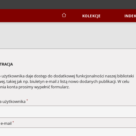
KOLEKCJE
INDEK
STRACJA
 użytkownika daje dostęp do dodatkowej funkcjonalności naszej biblioteki
ej, takiej jak np. biuletyn e-mail z listą nowo dodanych publikacji. W celu
enia konta prosimy wypełnić formularz.
*
a użytkownika
*
 e-mail