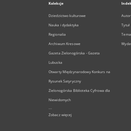
Kolekcje
Inde
Dziedzictwo kulturowe
Autor
Nauka i dydaktyka
Tytuł
Regionalia
Temat
Archiwum Kresowe
Wyda
Gazeta Zielonogórska - Gazeta
Lubuska
Otwarty Międzynarodowy Konkurs na
Rysunek Satyryczny
Zielonogórska Biblioteka Cyfrowa dla
Niewidomych
...
Zobacz więcej