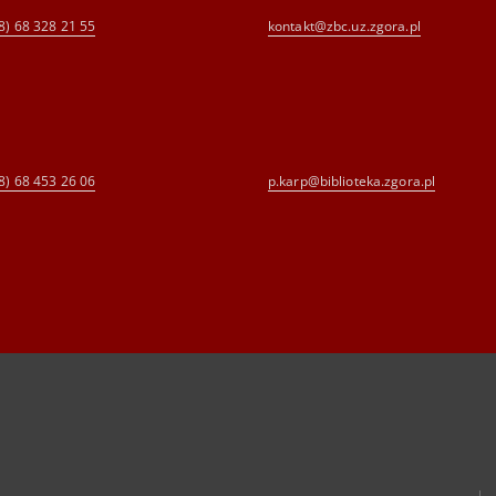
8) 68 328 21 55
kontakt@zbc.uz.zgora.pl
8) 68 453 26 06
p.karp@biblioteka.zgora.pl