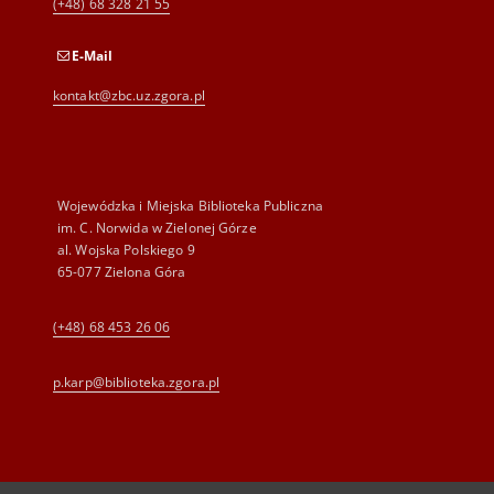
(+48) 68 328 21 55
E-Mail
kontakt@zbc.uz.zgora.pl
Wojewódzka i Miejska Biblioteka Publiczna
im. C. Norwida w Zielonej Górze
al. Wojska Polskiego 9
65-077 Zielona Góra
(+48) 68 453 26 06
p.karp@biblioteka.zgora.pl