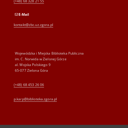
(+48) 68 328 21 55
E-Mail
kontakt@zbc.uz.zgora.pl
Wojewódzka i Miejska Biblioteka Publiczna
im. C. Norwida w Zielonej Górze
al. Wojska Polskiego 9
65-077 Zielona Góra
(+48) 68 453 26 06
p.karp@biblioteka.zgora.pl