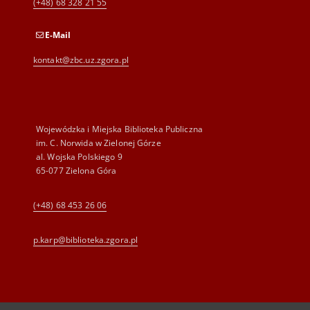
(+48) 68 328 21 55
E-Mail
kontakt@zbc.uz.zgora.pl
Wojewódzka i Miejska Biblioteka Publiczna
im. C. Norwida w Zielonej Górze
al. Wojska Polskiego 9
65-077 Zielona Góra
(+48) 68 453 26 06
p.karp@biblioteka.zgora.pl