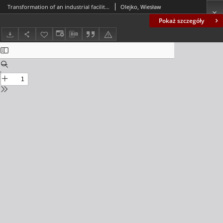
Transformation of an industrial facilities - revitalisation or adaptation = Przekształcenia obiektów przemysłowych - rewitalizacja czy adaptacja
Olejko, Wiesław
Pokaż szczegóły