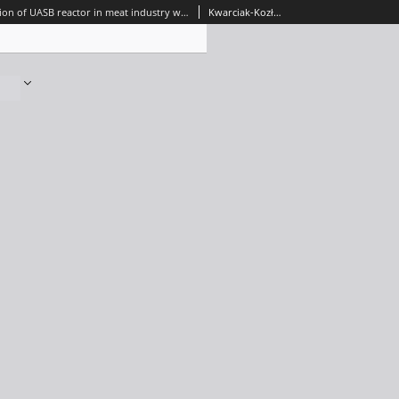
The application of UASB reactor in meat industry wastewater treatment = Zastosowanie reaktora UASB do oczyszczania ścieków z zakładów mięsnych
Kwarciak-Kozłowska, Anna; Bohdziewicz, Jolanta; Mielczarek, Karolina; Krzywicka, Aleksandra