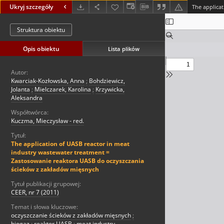
Ukryj szczegóły
Struktura obiektu
Opis obiektu
Lista plików
Autor:
Kwarciak-Kozłowska, Anna
;
Bohdziewicz,
Jolanta
;
Mielczarek, Karolina
;
Krzywicka,
Aleksandra
Współtwórca:
Kuczma, Mieczysław - red.
Tytuł:
The application of UASB reactor in meat
industry wastewater treatment =
Zastosowanie reaktora UASB do oczyszczania
ścieków z zakładów mięsnych
Tytuł publikacji grupowej:
CEER, nr 7 (2011)
Temat i słowa kluczowe:
oczyszczanie ścieków z zakładów mięsnych
;
biogaz
;
reaktor UASB
;
meat industry