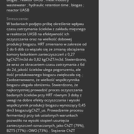
wastewater
;
hydraulic retention time
;
biogas
;
reactor UASB
Streszczenie:
W badaniach podjęto próbę określenie wpływu
czasu zatrzymania ścieków z zakładu mięsnego
w reaktorze UASB na efektywność ich
oczyszczania oraz na wielkość dobowej
produkcji biogazu. HRT zmieniano w zakresie od
2 do 6 dób co wiązało się ze zmianą obciążenia
komory ładunkiem zanieczyszczeń z 0,27
kgChZT/m3d do 0,82 kgChZT/m3d. Stwierdzono,
że wraz ze skracaniem czasu zatrzymania z 6d
do 2d, jakość ścieków ulega pogorszeniu, ale
ilość produkowanego biogazu zwiększała się.
;
Zaobserwowano, że wielkość współczynnika
biogazu ulegała obniżeniu. Stwierdzono, że
najkorzystniej prowadzić proces oczyszczania
badanych ścieków przy HRT równym 3 doby z
uwagi na dobre efekty oczyszczania i wysoki
współczynnik produkcji biogazu wynoszący 0,45
dm3 biogazu/gChZT_us. Prowadzenie procesu
fermentacji przy tak ustalonych warunkach
pozwoliło na wysoki stopień usunięcia
zanieczyszczeń oznaczanych, jako ChZT (79%),
BZT5 (77%) i OWO (73%).
;
Stężenie ChZT