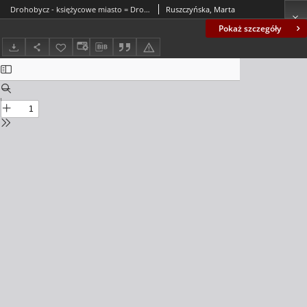
Drohobycz - księżycowe miasto = Drohobych - a lunar city
Ruszczyńska, Marta
Pokaż szczegóły