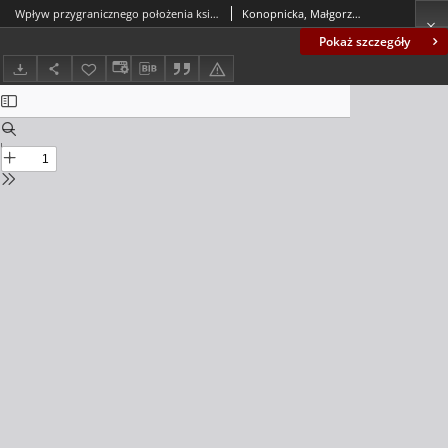
Wpływ przygranicznego położenia księstwa głogowskiego na stosunki wyznaniowe w okresie wczesnonowożytnym (XVI-XVIII w.)
Konopnicka, Małgorzata
Pokaż szczegóły