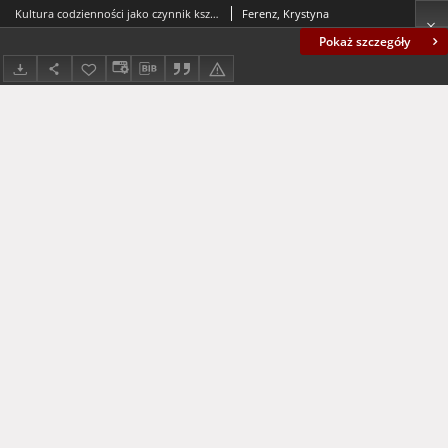
Kultura codzienności jako czynnik kształtujący orientacje życiowe = Everyday culture as a factor in developing life expectations
Ferenz, Krystyna
Pokaż szczegóły