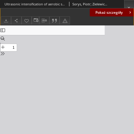
Ultrasonic intensification of aerobic stabilization of sewage sludge = Ultradźwiękowa intensyfikacja stabilizacji tlenowej osadów ściekowych
Sorys, Piotr; Zielewicz, Ewa
Pokaż szczegóły