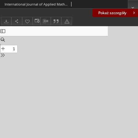
International Journal of Applied Mathematics and Computer Science (AMCS), Volume 15, Number 4 (2005) - Contents
Pokaż szczegóły