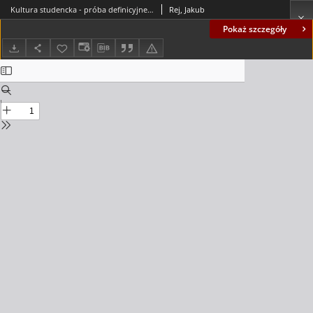
Kultura studencka - próba definicyjnego uporządkowania kategorii = Student culture: an attempt at definitional clarification of the category
Rej, Jakub
Pokaż szczegóły