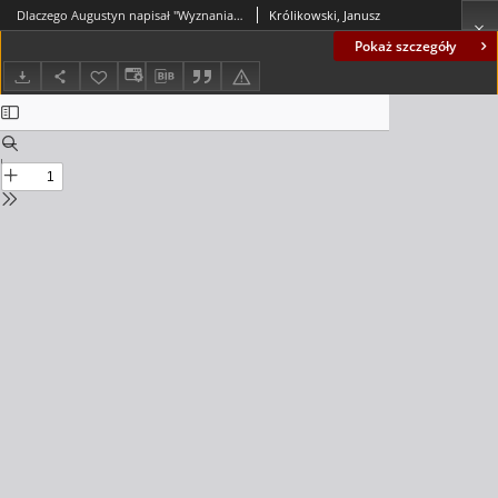
Dlaczego Augustyn napisał "Wyznania"? = Why did Augustine write the "Confessions"?
Królikowski, Janusz
Pokaż szczegóły